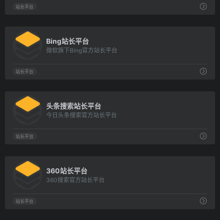
站长平台
2
Bing站长平台
微软旗下Bing官方站长平台
站长平台
2
头条搜索站长平台
今日头条搜索官方站长平台
站长平台
1
360站长平台
360搜索官方站长平台
站长平台